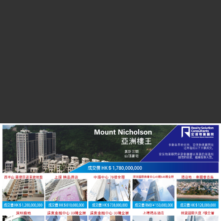
上環及中環
灣仔
金鐘