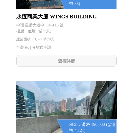
幣 36)
永恆商業大廈 WINGS BUILDING
中環 皇后大道中 110-116 號
樓層：低層 | 城市景;
建築面積：3,393 平方呎
全裝修; |
分離式空調
查看詳情
租金：港幣 190,000 (@港
幣 43.21)