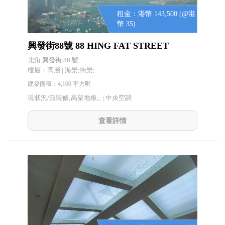
租金：港幣 143,500 (@港
幣 35)
興發街88號 88 HING FAT STREET
北角 興發街 88 號
樓層：高層 | 海景;街景;
建築面積：4,100 平方呎
現狀況/無裝修;高架地板;; |
中央空調
查看詳情