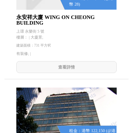
幣 28)
永安祥大廈 WING ON CHEONG
BUILDING
上環 永樂街 5 號
樓層： | 大廈景;
建築面積：731 平方呎
有裝修; |
查看詳情
租金：港幣 122,150 (@港