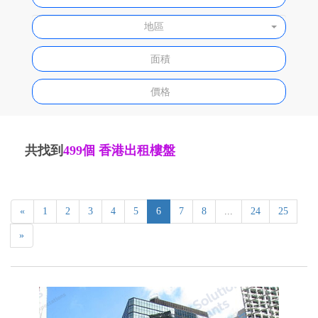
地區
共找到
499個
香港出租樓盤
共找到
499個
香港出租樓盤
«
1
2
3
4
5
6
7
8
...
24
25
»