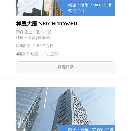
租金：港幣 72,000 (@港
幣 30.01)
祥豐大廈 NEICH TOWER
灣仔 告士打道 128 號
樓層：中層 | 城市景;
建築面積：2,399 平方呎
4間房間;地毯;; |
中央空調
查看詳情
租金：港幣 157,860 (@港