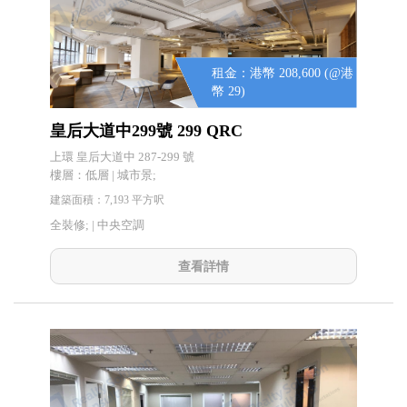
租金：港幣 208,600 (@港
幣 29)
皇后大道中299號 299 QRC
上環 皇后大道中 287-299 號
樓層：低層 | 城市景;
建築面積：7,193 平方呎
全裝修; |
中央空調
查看詳情