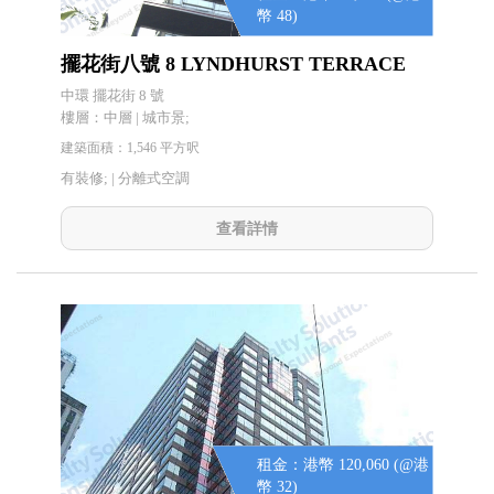
幣 48)
擺花街八號 8 LYNDHURST TERRACE
中環 擺花街 8 號
樓層：中層 | 城市景;
建築面積：1,546 平方呎
有裝修; |
分離式空調
查看詳情
租金：港幣 120,060 (@港
幣 32)