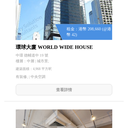
租金：港幣 208,660 (@港
幣 42)
環球大廈 WORLD WIDE HOUSE
中環 德輔道中 19 號
樓層：中層 | 城市景;
建築面積：4,968 平方呎
有裝修; |
中央空調
查看詳情