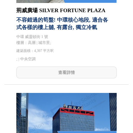
荊威廣場 SILVER FORTUNE PLAZA
不容錯過的筍盤! 中環核心地段, 適合各
式各樣的樓上舖, 有露台, 獨立冷氣
中環 威靈頓街 1 號
樓層：高層 | 城市景;
建築面積：4,397 平方呎
; |
中央空調
查看詳情