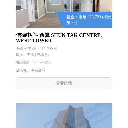
租金：港幣 126,720 (@港
幣 45)
信德中心- 西翼 SHUN TAK CENTRE,
WEST TOWER
上環 干諾道中 168-200 號
樓層：中層 | 城市景;
建築面積：2,816 平方呎
全裝修; |
中央空調
查看詳情