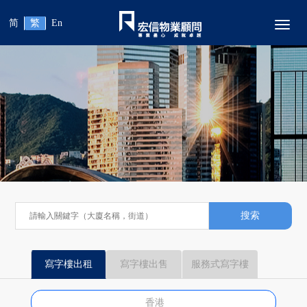
简
繁
En
Toggl
搜索
寫字樓出租
寫字樓出售
服務式寫字樓