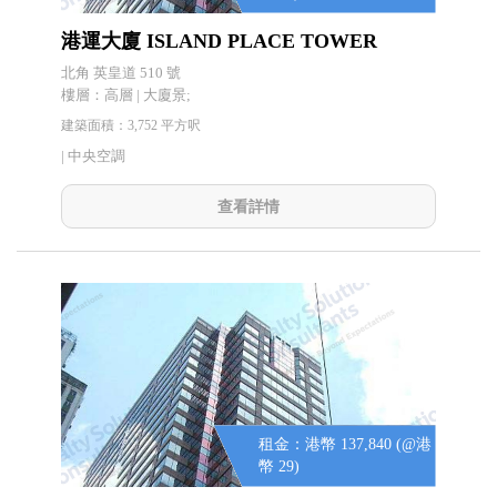
港運大廈 ISLAND PLACE TOWER
北角 英皇道 510 號
樓層：高層 | 大廈景;
建築面積：3,752 平方呎
|
中央空調
查看詳情
租金：港幣 137,840 (@港
幣 29)