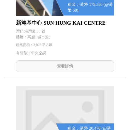
租金：港幣 175,330 (@港
幣 58)
新鴻基中心 SUN HUNG KAI CENTRE
灣仔 港灣道 30 號
樓層：高層 | 城市景;
建築面積：3,023 平方呎
有裝修; |
中央空調
查看詳情
租金：港幣 20,470 (@港