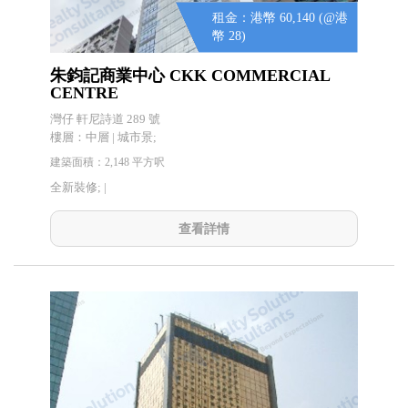
租金：港幣 60,140 (@港
幣 28)
朱鈞記商業中心 CKK COMMERCIAL
CENTRE
灣仔 軒尼詩道 289 號
樓層：中層 | 城市景;
建築面積：2,148 平方呎
全新裝修; |
查看詳情