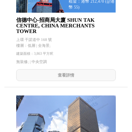
租金：港幣 212,470 (@港
幣 55)
信德中心-招商局大廈 SHUN TAK
CENTRE, CHINA MERCHANTS
TOWER
上環 干諾道中 168 號
樓層：低層 | 全海景;
建築面積：3,863 平方呎
無裝修; |
中央空調
查看詳情