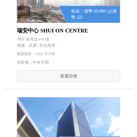
租金：港幣 69,800 (@港
幣 42)
瑞安中心 SHUI ON CENTRE
灣仔 港灣道 6-8 號
樓層：高層 | 部份海景;
建築面積：1,662 平方呎
無裝修; |
中央空調
查看詳情