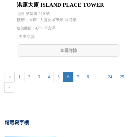
港運大廈 ISLAND PLACE TOWER
北角 英皇道 510 號
樓層：高層 | 大廈及城市景;側海景;
建築面積：4,753 平方呎
|
中央空調
查看詳情
«
1
2
3
4
5
6
7
8
...
24
25
»
精選寫字樓