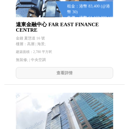
租金：港幣 83,400 (@港
幣 30)
售價：港幣 61,160,000 (@
港幣 22,000)
遠東金融中心 FAR EAST FINANCE
CENTRE
金鐘 夏愨道 16 號
樓層：高層 | 海景;
建築面積：2,780 平方呎
無裝修; |
中央空調
查看詳情