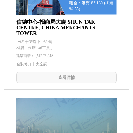
租金：港幣 83,160 (@港
幣 55)
信德中心-招商局大廈 SHUN TAK
CENTRE, CHINA MERCHANTS
TOWER
上環 干諾道中 168 號
樓層：高層 | 城市景;;
建築面積：1,512 平方呎
全裝修; |
中央空調
查看詳情