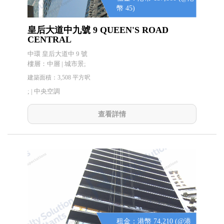
幣 45)
皇后大道中九號 9 QUEEN'S ROAD
CENTRAL
中環 皇后大道中 9 號
樓層：中層 | 城市景;
建築面積：3,508 平方呎
; |
中央空調
查看詳情
租金：港幣 74,210 (@港