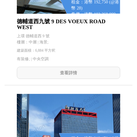
租金：港幣 192,750 (@港
幣 28)
售價：港幣 103,260,000
(@港幣 15,000)
德輔道西九號 9 DES VOEUX ROAD
WEST
上環 德輔道西 9 號
樓層：中層 | 海景;
建築面積：6,884 平方呎
有裝修; |
中央空調
查看詳情