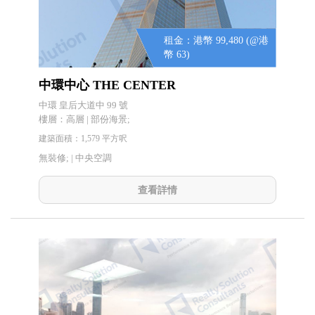
租金：港幣 99,480 (@港
幣 63)
中環中心 THE CENTER
中環 皇后大道中 99 號
樓層：高層 | 部份海景;
建築面積：1,579 平方呎
無裝修; |
中央空調
查看詳情