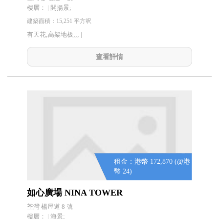
樓層： | 開揚景;
建築面積：15,251 平方呎
有天花;高架地板;;; |
查看詳情
租金：港幣 172,870 (@港
幣 24)
如心廣場 NINA TOWER
荃灣 楊屋道 8 號
樓層： | 海景;