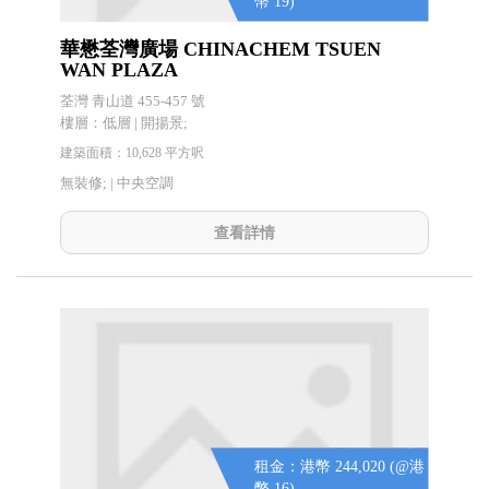
幣 19)
華懋荃灣廣場 CHINACHEM TSUEN
WAN PLAZA
荃灣 青山道 455-457 號
樓層：低層 | 開揚景;
建築面積：10,628 平方呎
無裝修; |
中央空調
查看詳情
租金：港幣 244,020 (@港
幣 16)