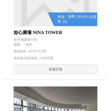
租金：港幣 250,030 (@港
幣 24)
如心廣場 NINA TOWER
荃灣 楊屋道 8 號
樓層： | 海景;
建築面積：10,418 平方呎
無裝修;高架地板; |
中央空調
查看詳情