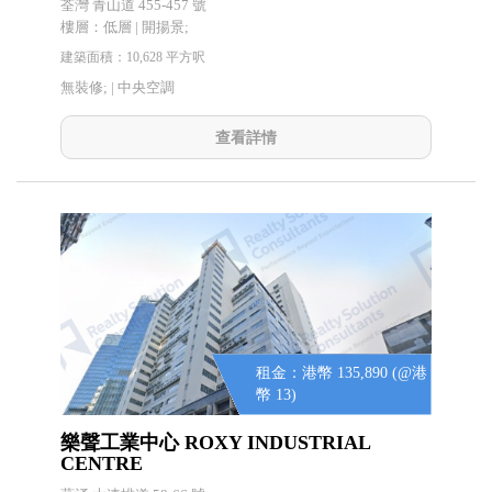
荃灣 青山道 455-457 號
樓層：低層 | 開揚景;
建築面積：10,628 平方呎
無裝修; |
中央空調
查看詳情
租金：港幣 135,890 (@港
幣 13)
樂聲工業中心 ROXY INDUSTRIAL
CENTRE