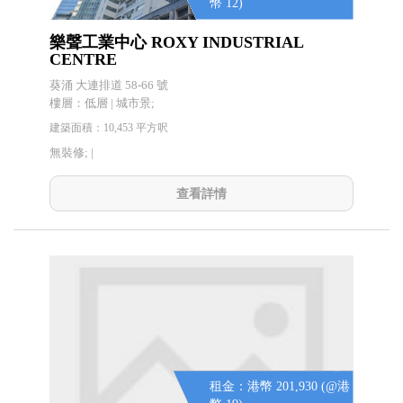
幣 12)
樂聲工業中心 ROXY INDUSTRIAL
CENTRE
葵涌 大連排道 58-66 號
樓層：低層 | 城市景;
建築面積：10,453 平方呎
無裝修; |
查看詳情
租金：港幣 201,930 (@港