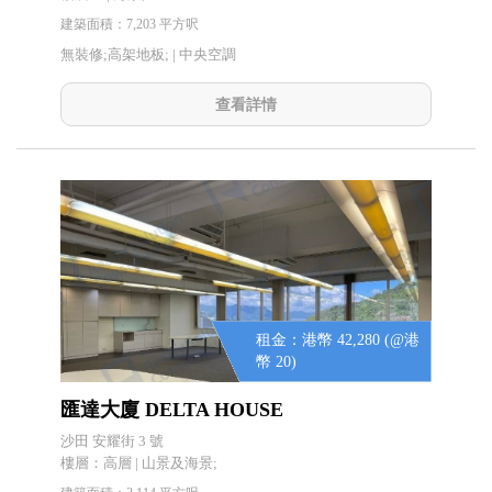
建築面積：7,203 平方呎
無裝修;高架地板; |
中央空調
查看詳情
租金：港幣 42,280 (@港
幣 20)
匯達大廈 DELTA HOUSE
沙田 安耀街 3 號
樓層：高層 | 山景及海景;