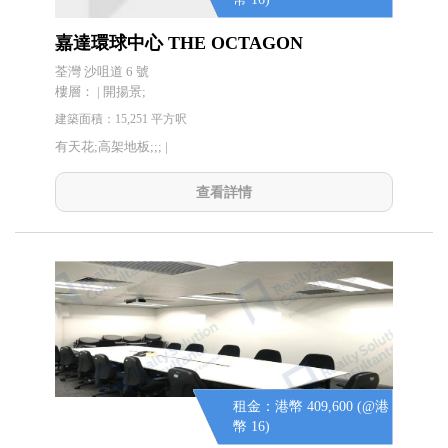
嘉達環球中心 THE OCTAGON
荃灣 沙咀道 6 號
樓層： | 開揚景;
建築面積：15,251 平方呎
有天花;高架地板;;; |
查看詳情
租金：港幣 409,600 (@港
幣 16)