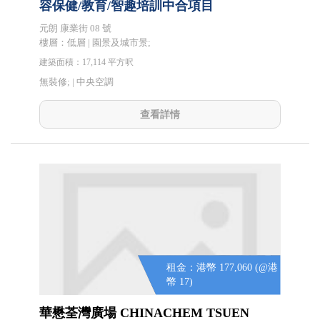
容保健/教育/智趣培訓中合項目
元朗 康業街 08 號
樓層：低層 | 園景及城市景;
建築面積：17,114 平方呎
無裝修; |
中央空調
查看詳情
租金：港幣 177,060 (@港
幣 17)
華懋荃灣廣場 CHINACHEM TSUEN