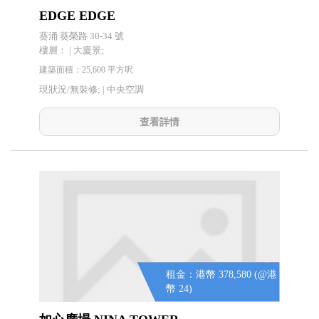
EDGE EDGE
葵涌 葵榮路 30-34 號
樓層： | 大廈景;
建築面積：25,600 平方呎
現狀況/無裝修; |
中央空調
查看詳情
租金：港幣 378,580 (@港
幣 24)