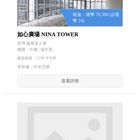
租金：港幣 76,560 (@港
幣 24)
如心廣場 NINA TOWER
荃灣 楊屋道 8 號
樓層：中層 | 城市景;
建築面積：3,190 平方呎
有裝修; |
中央空調
查看詳情