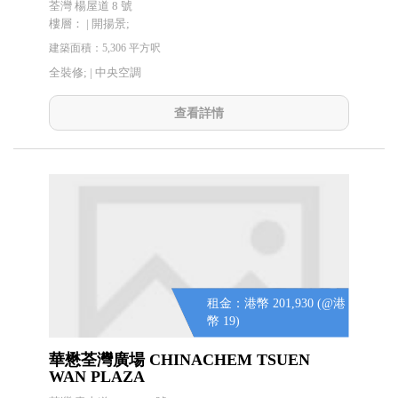
荃灣 楊屋道 8 號
樓層： | 開揚景;
建築面積：5,306 平方呎
全裝修; |
中央空調
查看詳情
租金：港幣 201,930 (@港
幣 19)
華懋荃灣廣場 CHINACHEM TSUEN
WAN PLAZA