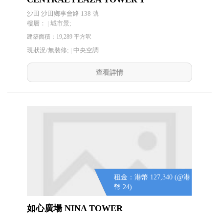
沙田 沙田鄉事會路 138 號
樓層： | 城市景;
建築面積：19,289 平方呎
現狀況/無裝修; |
中央空調
查看詳情
租金：港幣 127,340 (@港
幣 24)
如心廣場 NINA TOWER