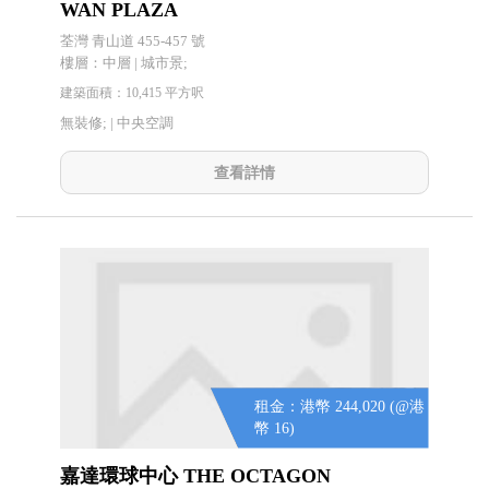
WAN PLAZA
荃灣 青山道 455-457 號
樓層：中層 | 城市景;
建築面積：10,415 平方呎
無裝修; |
中央空調
查看詳情
租金：港幣 244,020 (@港
幣 16)
嘉達環球中心 THE OCTAGON