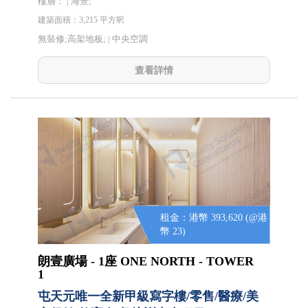
樓層： | 海景;
建築面積：3,215 平方呎
無裝修;高架地板; |
中央空調
查看詳情
租金：港幣 393,620 (@港
幣 23)
朗壹廣場 - 1座 ONE NORTH - TOWER
1
屯天元唯一全新甲級寫字樓/零售/醫療/美