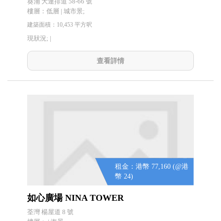
葵涌 大連排道 58-66 號
樓層：低層 | 城市景;
建築面積：10,453 平方呎
現狀況; |
查看詳情
租金：港幣 77,160 (@港
幣 24)
如心廣場 NINA TOWER
荃灣 楊屋道 8 號