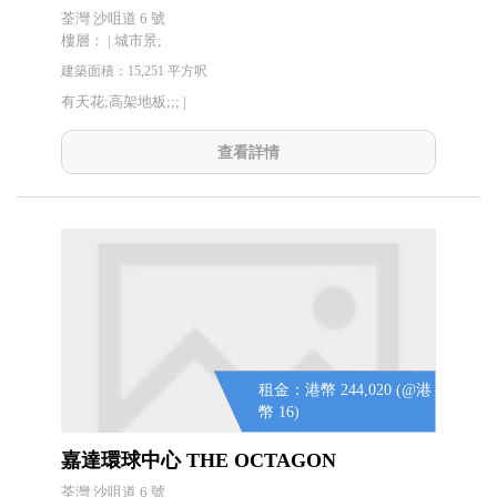
荃灣 沙咀道 6 號
樓層： | 城市景;
建築面積：15,251 平方呎
有天花;高架地板;;; |
查看詳情
租金：港幣 244,020 (@港
幣 16)
嘉達環球中心 THE OCTAGON
荃灣 沙咀道 6 號