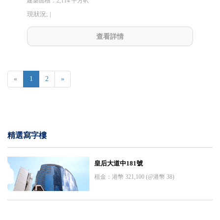
建築面積：2,114 平方呎
現狀況; |
查看詳情
«
1
2
»
精選寫字樓
皇后大道中181號
租金：港幣 321,100 (@港幣 38)