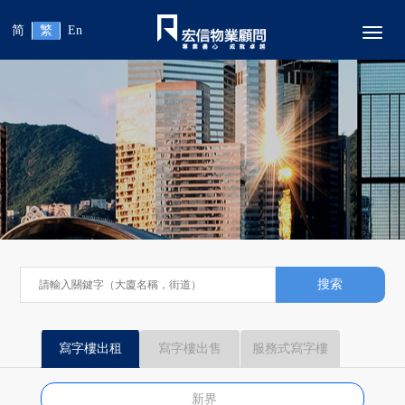
简
繁
En
Toggl
搜索
寫字樓出租
寫字樓出售
服務式寫字樓