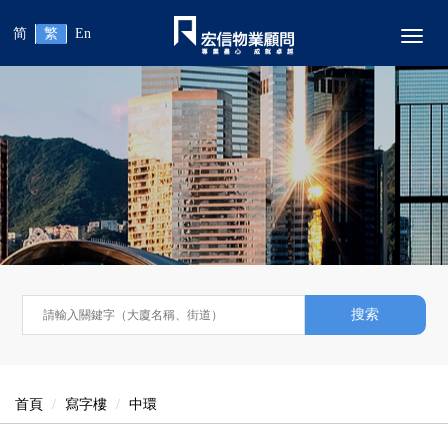
简
繁
En
Toggl
搜索
首頁
寫字樓
中環