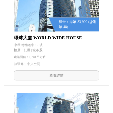
租金：港幣 83,900 (@港
幣 48)
環球大廈 WORLD WIDE HOUSE
中環 德輔道中 19 號
樓層：低層 | 城市景;
建築面積：1,748 平方呎
無裝修; |
中央空調
查看詳情