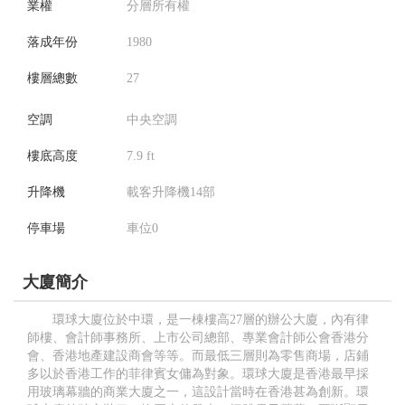
業權
分層所有權
落成年份
1980
樓層總數
27
空調
中央空調
樓底高度
7.9 ft
升降機
載客升降機14部
停車場
車位0
大廈簡介
環球大廈位於中環，是一棟樓高27層的辦公大廈，內有律
師樓、會計師事務所、上市公司總部、專業會計師公會香港分
會、香港地產建設商會等等。而最低三層則為零售商場，店鋪
多以於香港工作的菲律賓女傭為對象。環球大廈是香港最早採
用玻璃幕牆的商業大廈之一，這設計當時在香港甚為創新。環