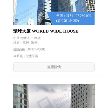
售價：港幣 197,280,000
(@港幣 19,000)
環球大廈 WORLD WIDE HOUSE
中環 德輔道中 19 號
樓層：高層 | 海景;
建築面積：10,383 平方呎
全裝修; |
中央空調
查看詳情