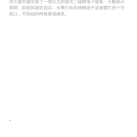
球大廈外牆安裝了一塊巨大的發光二極體電子螢幕，不斷顯示
新聞、財經與廣告資訊，令畢打街與德輔道中這個繁忙的十字
路口，可與紐約時報廣場媲美。
''