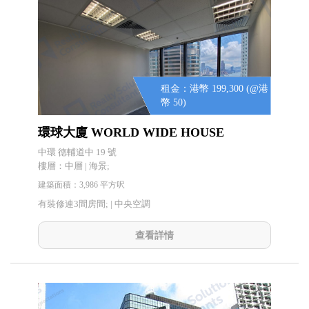
租金：港幣 199,300 (@港
幣 50)
環球大廈 WORLD WIDE HOUSE
中環 德輔道中 19 號
樓層：中層 | 海景;
建築面積：3,986 平方呎
有裝修連3間房間; |
中央空調
查看詳情