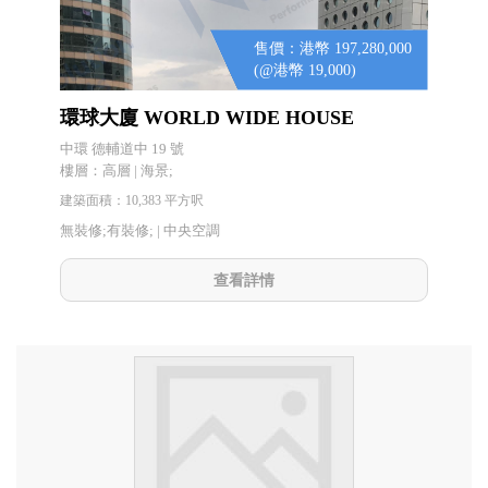
售價：港幣 197,280,000
(@港幣 19,000)
環球大廈 WORLD WIDE HOUSE
中環 德輔道中 19 號
樓層：高層 | 海景;
建築面積：10,383 平方呎
無裝修;有裝修; |
中央空調
查看詳情