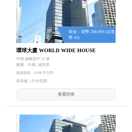
租金：港幣 208,660 (@港
幣 42)
環球大廈 WORLD WIDE HOUSE
中環 德輔道中 19 號
樓層：中層 | 城市景;
建築面積：4,968 平方呎
有裝修; |
中央空調
查看詳情