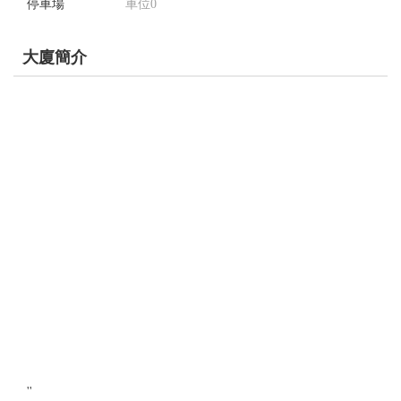
停車場
車位0
大廈簡介
''