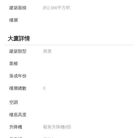
建築面積
約2,680平方呎
樓層
大廈詳情
建築類型
商業
業權
落成年份
樓層總數
0
空調
樓底高度
升降機
載客升降機0部