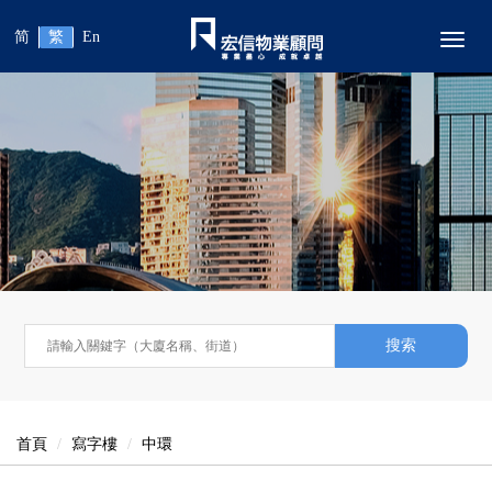
简
繁
En
Toggl
搜索
首頁
寫字樓
中環