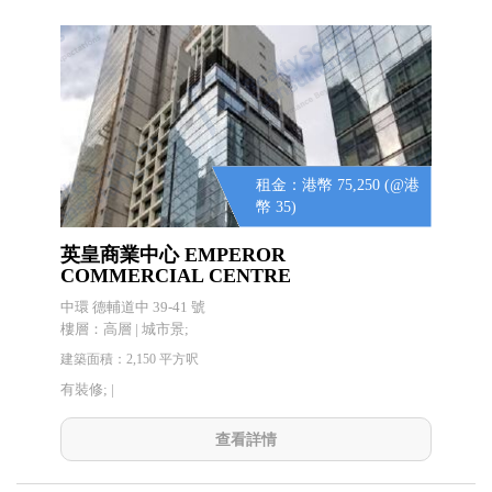
租金：港幣 75,250 (@港
幣 35)
英皇商業中心 EMPEROR
COMMERCIAL CENTRE
中環 德輔道中 39-41 號
樓層：高層 | 城市景;
建築面積：2,150 平方呎
有裝修; |
查看詳情