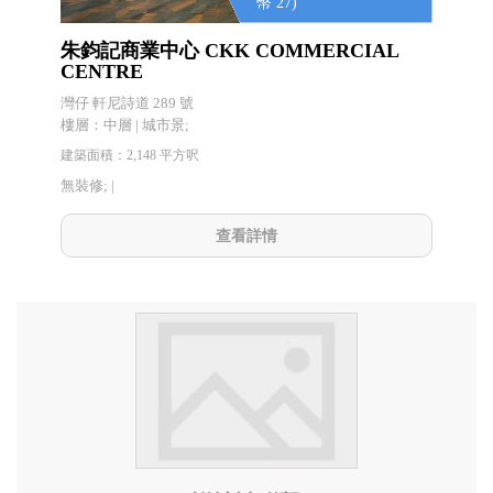
幣 27)
朱鈞記商業中心 CKK COMMERCIAL
CENTRE
灣仔 軒尼詩道 289 號
樓層：中層 | 城市景;
建築面積：2,148 平方呎
無裝修; |
查看詳情