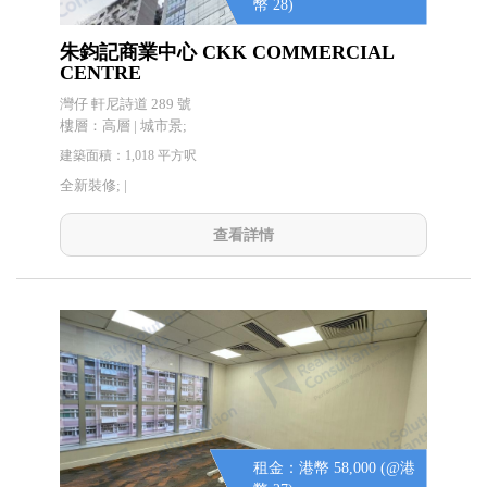
幣 28)
朱鈞記商業中心 CKK COMMERCIAL
CENTRE
灣仔 軒尼詩道 289 號
樓層：高層 | 城市景;
建築面積：1,018 平方呎
全新裝修; |
查看詳情
租金：港幣 58,000 (@港