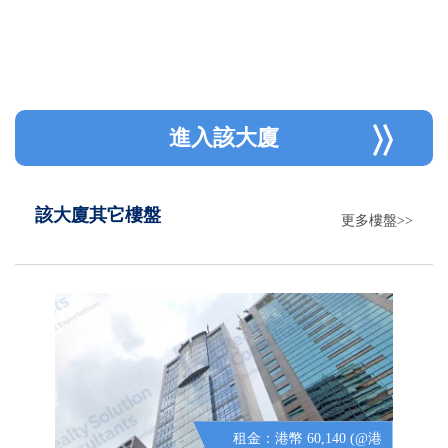
進入該大廈
該大廈其它樓盤
更多樓盤>>
租金：港幣 60,140 (@港