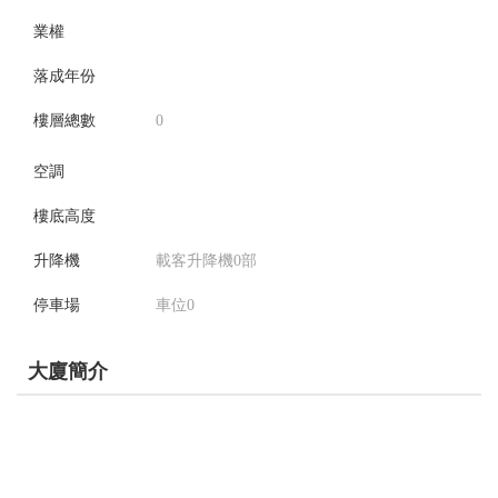
業權
落成年份
樓層總數
0
空調
樓底高度
升降機
載客升降機0部
停車場
車位0
大廈簡介