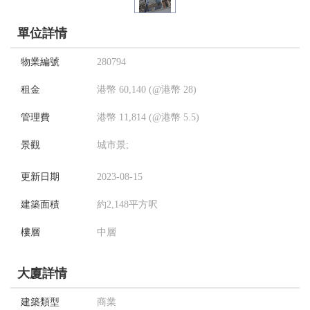
單位詳情
物業編號
280794
租金
港幣 60,140 (@港幣 28)
管理費
港幣 11,814 (@港幣 5.5)
景觀
城市景;
更新日期
2023-08-15
建築面積
約2,148平方呎
樓層
中層
大廈詳情
建築類型
商業