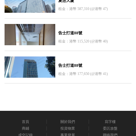
夏愨大廈
租金：港幣 587,310 (@港幣 47)
告士打道88號
租金：港幣 115,520 (@港幣 40)
告士打道88號
租金：港幣 177,650 (@港幣 41)
首頁
關於我們
寫字樓
商鋪
投資物業
委託放盤
成交記錄
事業發展
聯絡我們