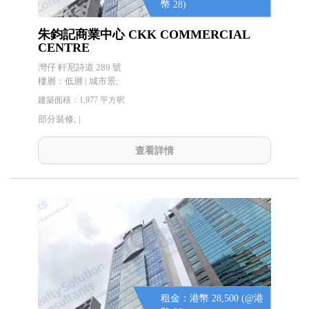
幣 28)
朱鈞記商業中心 CKK COMMERCIAL
CENTRE
灣仔 軒尼詩道 289 號
樓層：低層 | 城市景;
建築面積：1,977 平方呎
部分裝修; |
查看詳情
租金：港幣 28,500 (@港