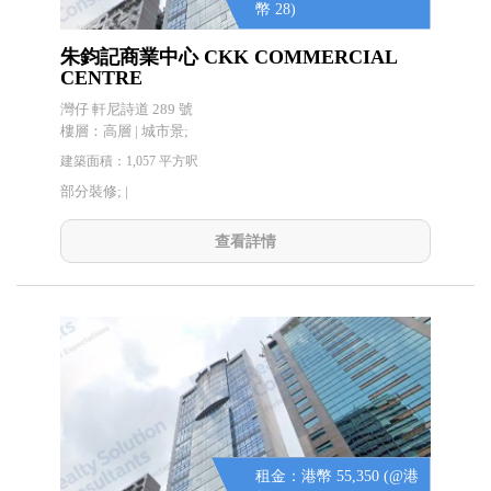
幣 28)
朱鈞記商業中心 CKK COMMERCIAL
CENTRE
灣仔 軒尼詩道 289 號
樓層：高層 | 城市景;
建築面積：1,057 平方呎
部分裝修; |
查看詳情
租金：港幣 55,350 (@港