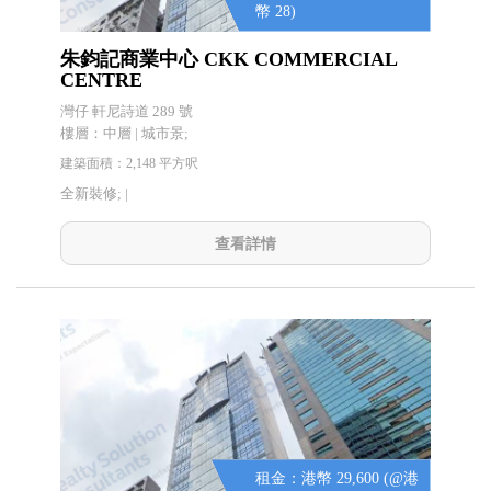
幣 28)
朱鈞記商業中心 CKK COMMERCIAL
CENTRE
灣仔 軒尼詩道 289 號
樓層：中層 | 城市景;
建築面積：2,148 平方呎
全新裝修; |
查看詳情
租金：港幣 29,600 (@港