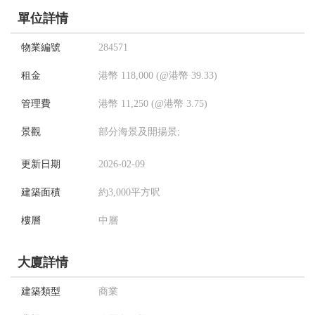
單位詳情
物業編號
284571
租金
港幣 118,000 (@港幣 39.33)
管理費
港幣 11,250 (@港幣 3.75)
景觀
部分海景及開揚景;
更新日期
2026-02-09
建築面積
約3,000平方呎
樓層
中層
大廈詳情
建築類型
商業