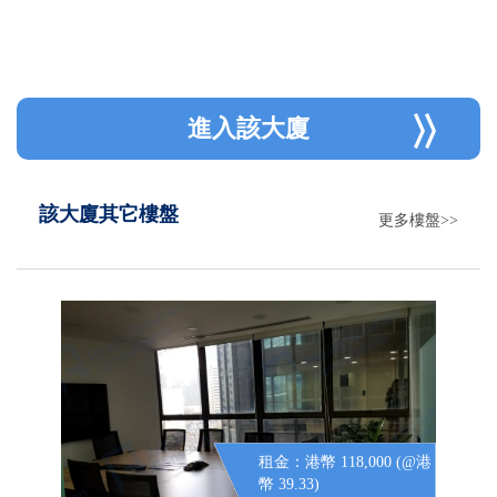
進入該大廈
該大廈其它樓盤
更多樓盤>>
租金：港幣 118,000 (@港
幣 39.33)