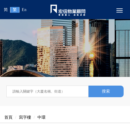
简
繁
En
Toggl
搜索
首頁
寫字樓
中環