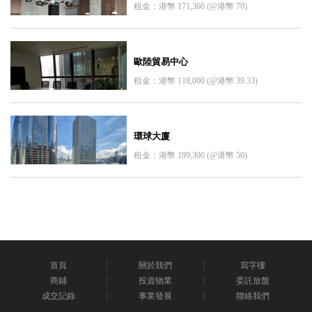
租金：港幣 171,360 (@港幣 70)
歐陸貿易中心
租金：港幣 118,000 (@港幣 39.33)
環球大廈
租金：港幣 199,300 (@港幣 50)
首頁
關於我們
寫字樓
商鋪
投資物業
委託放盤
成交記錄
事業發展
聯絡我們