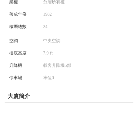
業權
分層所有權
落成年份
1982
樓層總數
24
空調
中央空調
樓底高度
7.9 ft
升降機
載客升降機5部
停車場
車位0
大廈簡介