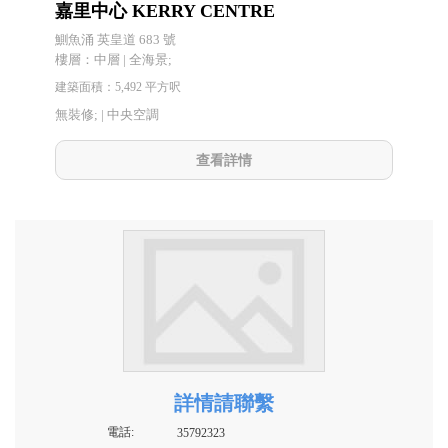
嘉里中心 KERRY CENTRE
鰂魚涌 英皇道 683 號
樓層：中層 | 全海景;
建築面積：5,492 平方呎
無裝修; |
中央空調
查看詳情
詳情請聯繫
電話:
35792323