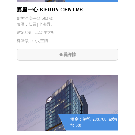
嘉里中心 KERRY CENTRE
鰂魚涌 英皇道 683 號
樓層：低層 | 全海景;
建築面積：7,513 平方呎
有裝修; |
中央空調
查看詳情
租金：港幣 208,700 (@港
幣 38)