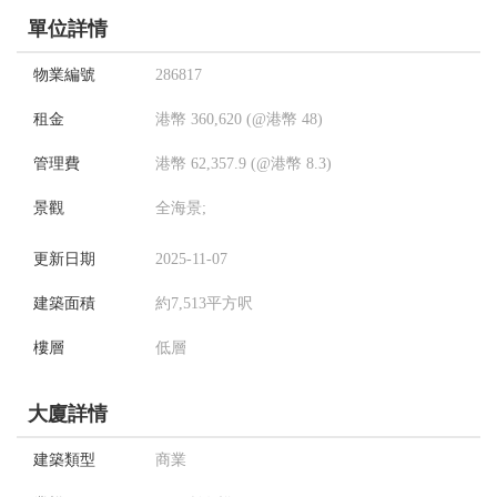
單位詳情
物業編號
286817
租金
港幣 360,620 (@港幣 48)
管理費
港幣 62,357.9 (@港幣 8.3)
景觀
全海景;
更新日期
2025-11-07
建築面積
約7,513平方呎
樓層
低層
大廈詳情
建築類型
商業