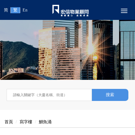
简
繁
En
Toggl
搜索
首頁
寫字樓
鰂魚涌