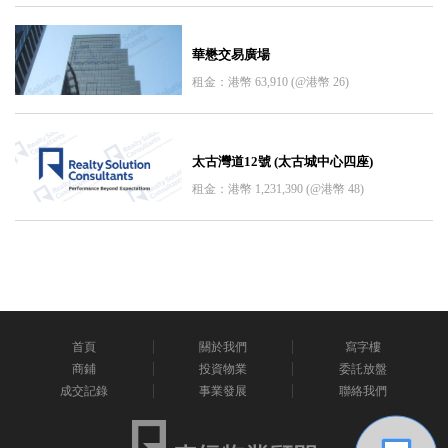
華懋交易廣場
租金：港幣 63,910 (@港幣 26)
太古灣道12號 (太古城中心四座)
租金：港幣 1,231,390 (@港幣 48)
首頁
關於我們
寫字樓
商鋪
投資物業
委託放盤
成交記錄
事業發展
聯絡我們