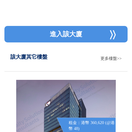
進入該大廈
該大廈其它樓盤
更多樓盤>>
租金：港幣 360,620 (@港
幣 48)