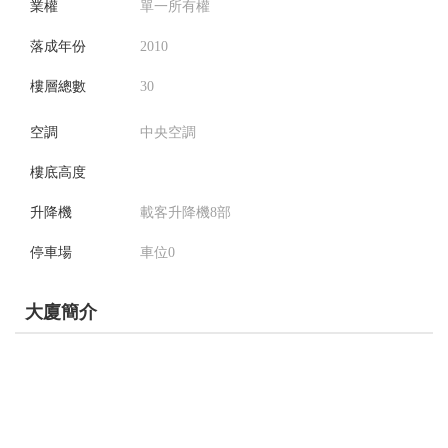
業權
單一所有權
落成年份
2010
樓層總數
30
空調
中央空調
樓底高度
升降機
載客升降機8部
停車場
車位0
大廈簡介