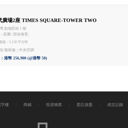
廣場2座 TIMES SQUARE-TOWER TWO
灣 勿地臣街 1 號
：高層 | 部份海景;
積：5,138 平方呎
況/無裝修; |
中央空調
港幣 256,900 (@港幣 50)
寫字樓
商鋪
投資物業
委託放盤
成交記錄