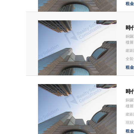
租金：
時代
銅鑼
樓層
建築面
全裝修
租金：
時代
銅鑼
樓層
建築面
現狀
租金：