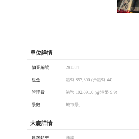
單位詳情
物業編號
291584
租金
港幣 857,300 (@港幣 44)
管理費
港幣 192,891.6 (@港幣 9.9)
景觀
城市景;
大廈詳情
建築類型
商業