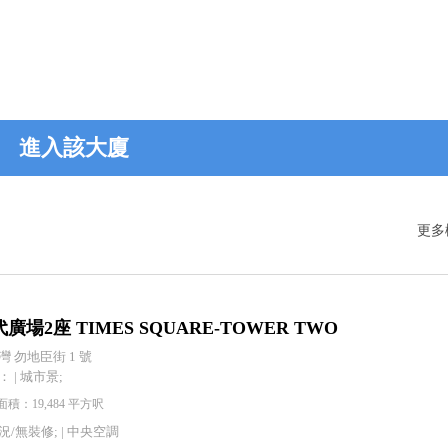
進入該大廈
更多
廣場2座 TIMES SQUARE-TOWER TWO
灣 勿地臣街 1 號
 | 城市景;
積：19,484 平方呎
況/無裝修; |
中央空調