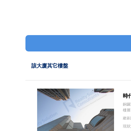
該大廈其它樓盤
時代
銅鑼
樓層：
建築面
現狀