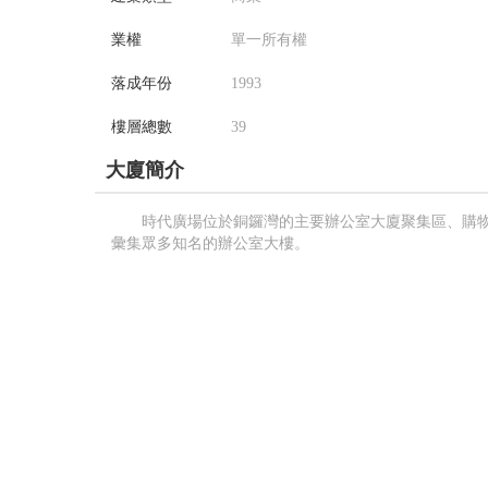
業權
單一所有權
落成年份
1993
樓層總數
39
大廈簡介
時代廣場位於銅鑼灣的主要辦公室大廈聚集區、購
彙集眾多知名的辦公室大樓。