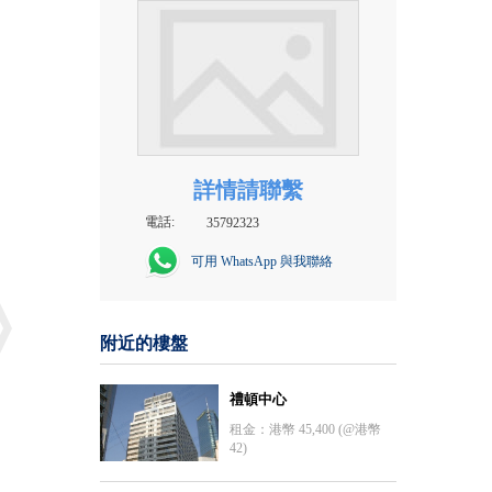
詳情請聯繫
電話:
35792323
可用 WhatsApp 與我聯絡
附近的樓盤
禮頓中心
租金：港幣 45,400 (@港幣
42)