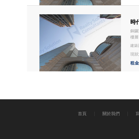
時代
銅鑼
樓層
建築面
現狀
租金：
首頁
關於我們