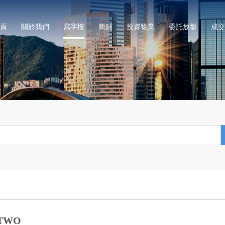
頁
關於我們
寫字樓
商鋪
投資物業
委託放盤
成交
 TWO