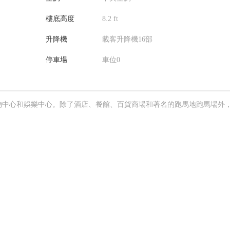
樓底高度
8.2 ft
升降機
載客升降機16部
停車場
車位0
物中心和娛樂中心。除了酒店、餐館、百貨商場和著名的跑馬地跑馬場外